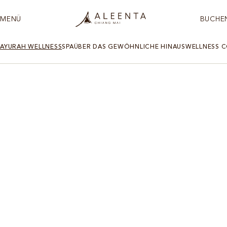
MENÜ
BUCHE
AYURAH WELLNESS
SPA
ÜBER DAS GEWÖHNLICHE HINAUS
WELLNESS 