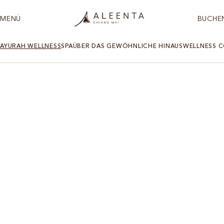
MENÜ
BUCHE
AYURAH WELLNESS
SPA
ÜBER DAS GEWÖHNLICHE HINAUS
WELLNESS 