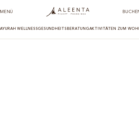
MENÜ
BUCHE
AYURAH WELLNESS
GESUNDHEITSBERATUNG
AKTIVITÄTEN ZUM WOH
AYURAH SPA- UND WELLNESSZENTRUM